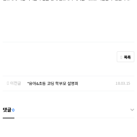
목록
이전글
18.03.15
*유아&초등 코딩 학부모 설명회
댓글
0