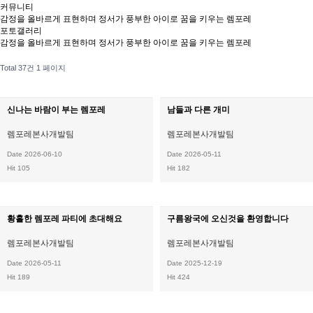
커뮤니티
감정을 올바르게 표현하며 정서가 풍부한 아이로 꿈을 키우는 렘포레
포토갤러리
감정을 올바르게 표현하며 정서가 풍부한 아이로 꿈을 키우는 렘포레
Total 37건
1 페이지
신나는 바람이 부는 렘포레
남들과 다른 개미
렘포레본사개발팀
렘포레본사개발팀
Date 2026-06-10
Date 2026-05-11
Hit 105
Hit 182
황홀한 렘포레 파티에 초대해요
구름왕국에 오신것을 환영합니다
렘포레본사개발팀
렘포레본사개발팀
Date 2026-05-11
Date 2025-12-19
Hit 189
Hit 424