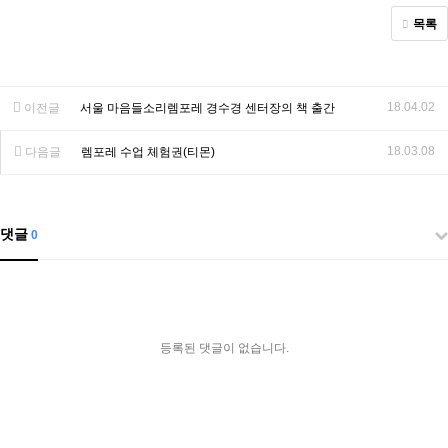
목록
18.04.02
이전글
서울 마음들소리렘포레 경수경 센터장의 책 출간
18.03.08
다음글
렘포레 수업 체험권(티몬)
댓글
0
등록된 댓글이 없습니다.