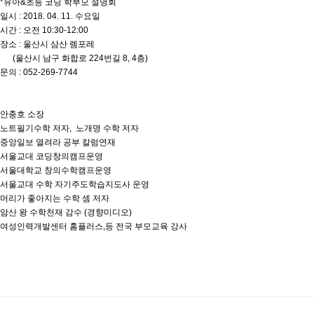
*유아&초등 코딩 학부모 설명회
일시 : 2018. 04. 11. 수요일
시간 : 오전 10:30-12:00
장소 : 울산시 삼산 렘포레
(울산시 남구 화합로 224번길 8, 4층)
문의 : 052-269-7744
안충호 소장
노트필기수학 저자, 노개명 수학 저자
중앙일보 열려라 공부 칼럼연재
서울교대 코딩창의캠프운영
서울대학교 창의수학캠프운영
서울교대 수학 자기주도학습지도사 운영
머리가 좋아지는 수학 셈 저자
암산 왕 수학천재 감수 (경향미디오)
여성인력개발센터 홈플러스,등 전국 부모교육 강사