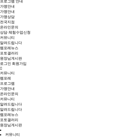
프로그램 안내
가맹안내
가맹안내
가맹상담
전국지점
온라인문의
상담·체험수업신청
커뮤니티
알려드립니다
렘포레뉴스
포토갤러리
원장님게시판
로그인
회원가입
커뮤니티
렘포레
프로그램
가맹안내
온라인문의
커뮤니티
알려드립니다
알려드립니다
렘포레뉴스
포토갤러리
원장님게시판
커뮤니티